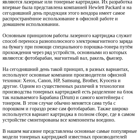
являются лазерные или тонерные картриджи. Их разработка
впервые была представлена компанией Hewlett Packard и на
сегодняшний день продукция этого вендора имеет самое
распространённое использование в офисной работе и
домашнем использовании.
Основным принципом работы лазерного картриджа служит
способ переноса разнополюсного электромагнитного заряда
на бумагу при помощи специального порошка-тонера путём
прохождения через ряд устройств, основными из которых
являются: фотобарабан, магнитный вал, ракель, фьюзер.
На сегодняшний день такой принцип, в разных вариантах,
используют основные компании производители офисной
техники: Xerox, Canon, HP, Samsung, Brother, Kyocera и
другие. Одним из существенных различий в технологии
производства тонерных картриджей есть разделение на блок
так называемого Барабана (Drum) и самого контейнера с
тонером. В этом случае обычно меняется сама туба с
порошком и гораздо реже сам фотобарабан. Также широко
используется вариант картриджа в полном сборе, где в самом
устройстве смонтированы все компоненты воедино.
В нашем магазине представлены основные самые популярные
модели тонерных картриджей известных производителей