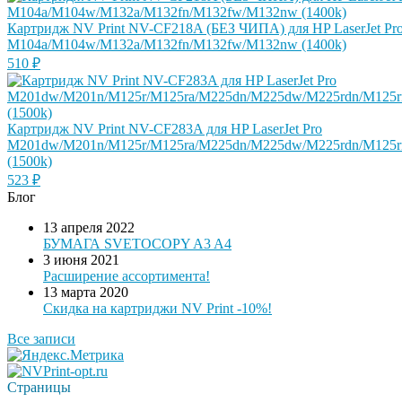
Картридж NV Print NV-CF218A (БЕЗ ЧИПА) для HP LaserJet Pr
M104a/M104w/M132a/M132fn/M132fw/M132nw (1400k)
510
₽
Картридж NV Print NV-CF283A для HP LaserJet Pro
M201dw/M201n/M125r/M125ra/M225dn/M225dw/M225rdn/M125
(1500k)
523
₽
Блог
13 апреля 2022
БУМАГА SVETOCOPY A3 A4
3 июня 2021
Расширение ассортимента!
13 марта 2020
Скидка на картриджи NV Print -10%!
Все записи
Страницы