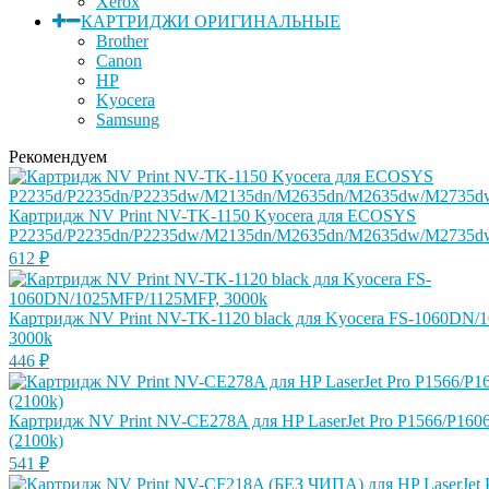
Xerox
КАРТРИДЖИ ОРИГИНАЛЬНЫЕ
Brother
Canon
HP
Kyocera
Samsung
Рекомендуем
Картридж NV Print NV-TK-1150 Kyocera для ECOSYS
P2235d/P2235dn/P2235dw/M2135dn/M2635dn/M2635dw/M2735dw
612
₽
Картридж NV Print NV-TK-1120 black для Kyocera FS-1060DN
3000k
446
₽
Картридж NV Print NV-CE278A для HP LaserJet Pro P1566/P160
(2100k)
541
₽