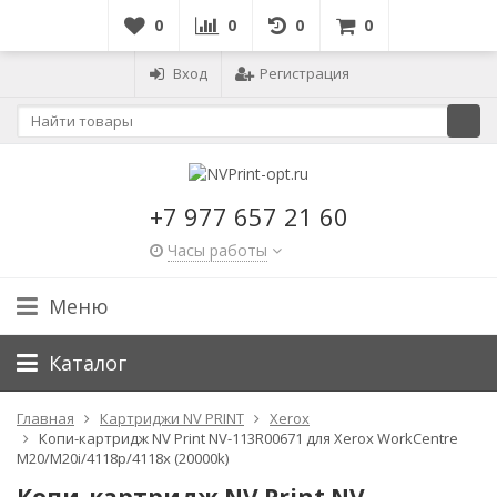
0
0
0
0
Вход
Регистрация
+7 977 657 21 60
Часы работы
Меню
Каталог
Главная
Картриджи NV PRINT
Xerox
Копи-картридж NV Print NV-113R00671 для Xerox WorkCentre
M20/M20i/4118p/4118х (20000k)
Копи-картридж NV Print NV-