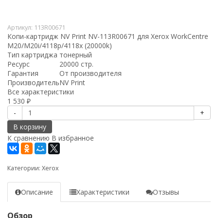
Артикул:
113R00671
Копи-картридж NV Print NV-113R00671 для Xerox WorkCentre
M20/M20i/4118p/4118х (20000k)
Тип картриджа
тонерный
Ресурс
20000 стр.
Гарантия
От производителя
Производитель
NV Print
Все характеристики
1 530
₽
-
+
В корзину
К сравнению
В избранное
Категории:
Xerox
Описание
Характеристики
Отзывы
Обзор