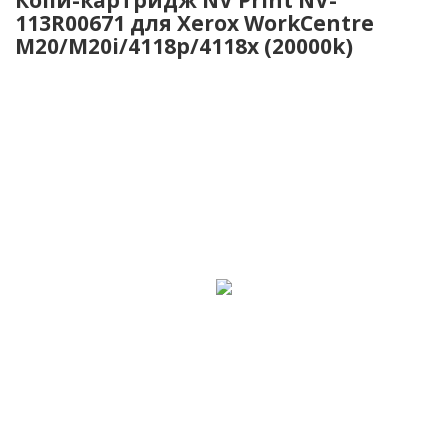
113R00671 для Xerox WorkCentre
M20/M20i/4118p/4118х (20000k)