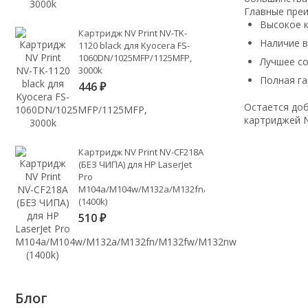
Главные пре
Высокое к
Картридж NV Print NV-TK-
Наличие 
1120 black для Kyocera FS-
1060DN/1025MFP/1125MFP,
Лучшее с
3000k
Полная га
446
₽
Остается доб
картриджей N
Картридж NV Print NV-CF218A
(БЕЗ ЧИПА) для HP LaserJet
Pro
M104a/M104w/M132a/M132fn/M132fw/M132nw
(1400k)
510
₽
Блог