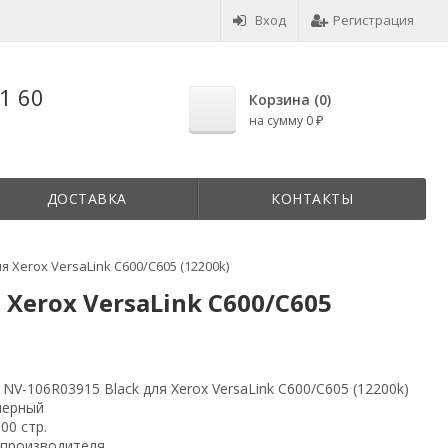
Вход
Регистрация
1 60
Корзина (
0
)
на сумму
0
₽
ДОСТАВКА
КОНТАКТЫ
я Xerox VersaLink C600/C605 (12200k)
 Xerox VersaLink C600/C605
 NV-106R03915 Black для Xerox VersaLink C600/C605 (12200k)
нерный
00 стр.
 производителя