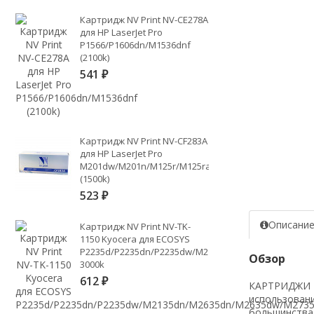
Картридж NV Print NV-CE278A
для HP LaserJet Pro
P1566/P1606dn/M1536dnf
(2100k)
541
₽
Картридж NV Print NV-CF283A
для HP LaserJet Pro
M201dw/M201n/M125r/M125ra/M225dn/M225dw/M225
(1500k)
523
₽
Описани
Картридж NV Print NV-TK-
1150 Kyocera для ECOSYS
P2235d/P2235dn/P2235dw/M2135dn/M2635dn/M2635d
Обзор
3000k
612
₽
КАРТРИДЖИ NV
использовани
большинства