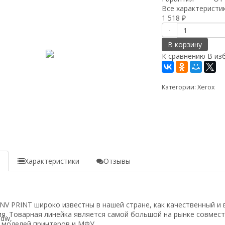
Все характеристи
1 518
₽
-
В корзину
К сравнению
В из
Категории:
Xerox
rdn/M125rnw/M127fn/M127fw
е
Характеристики
Отзывы
w/M2735dw,
 PRINT широко известны в нашей стране, как качественный и 
я. Товарная линейка является самой большой на рынке совмес
 моделей принтеров и МФУ.