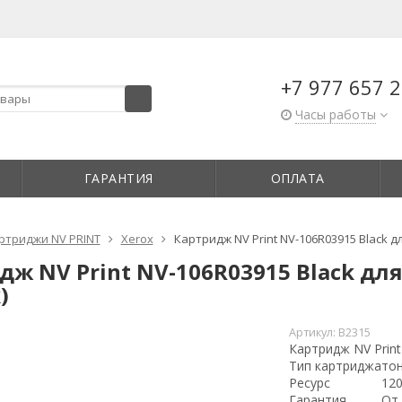
+7 977 657 2
Часы работы
ГАРАНТИЯ
ОПЛАТА
ртриджи NV PRINT
Xerox
Картридж NV Print NV-106R03915 Black дл
ж NV Print NV-106R03915 Black для
)
Артикул:
B2315
Картридж NV Print
Тип картриджа
то
Ресурс
120
Гарантия
От