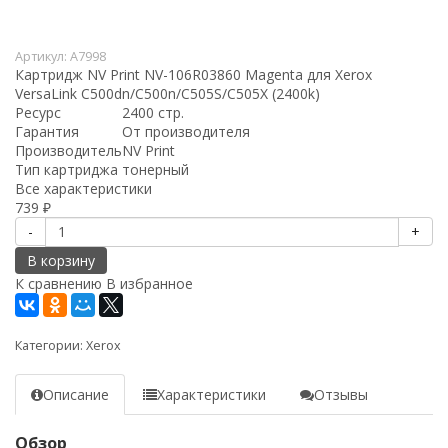
Артикул:
A7998
Картридж NV Print NV-106R03860 Magenta для Xerox
VersaLink C500dn/C500n/C505S/C505X (2400k)
Ресурс
2400 стр.
Гарантия
От производителя
Производитель
NV Print
Тип картриджа
тонерный
Все характеристики
739
₽
-
+
В корзину
К сравнению
В избранное
Категории:
Xerox
Описание
Характеристики
Отзывы
Обзор