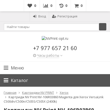
0
0
0
0
Вход
Регистрация
+7 977 657 21 60
Часы работы
Меню
Каталог
Главная
Картриджи NV PRINT
Xerox
Картридж NV Print NV-106R03860 Magenta для Xerox VersaLink
C500dn/C500n/C505S/C505X (2400k)
Картридж NV Print NV-106R03860