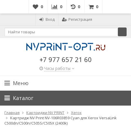
0
0
0
0
Вход
Регистрация
+7 977 657 21 60
Часы работы
Меню
Каталог
Главная
Картриджи NV PRINT
Xerox
Картридж NV Print NV-106R03859 Cyan для Xerox VersaLink
C500dn/C500n/C505S/C505X (2400k)