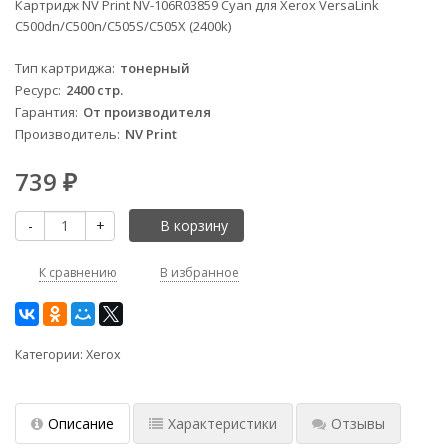
Картридж NV Print NV-106R03859 Cyan для Xerox VersaLink
C500dn/C500n/C505S/C505X (2400k)
Тип картриджа
тонерный
Ресурс
2400 стр.
Гарантия
От производителя
Производитель
NV Print
739
₽
-
+
В корзину
К сравнению
В избранное
Категории:
Xerox
Описание
Характеристики
Отзывы