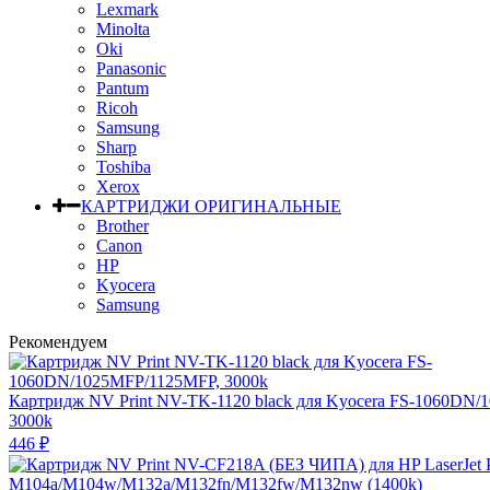
Lexmark
Minolta
Oki
Panasonic
Pantum
Ricoh
Samsung
Sharp
Toshiba
Xerox
КАРТРИДЖИ ОРИГИНАЛЬНЫЕ
Brother
Canon
HP
Kyocera
Samsung
Рекомендуем
Картридж NV Print NV-TK-1120 black для Kyocera FS-1060DN
3000k
446
₽