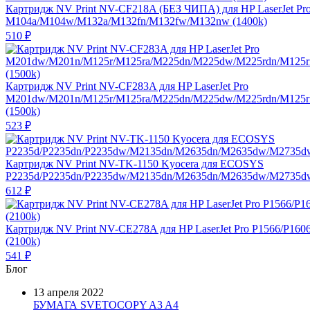
Картридж NV Print NV-CF218A (БЕЗ ЧИПА) для HP LaserJet Pr
M104a/M104w/M132a/M132fn/M132fw/M132nw (1400k)
510
₽
Картридж NV Print NV-CF283A для HP LaserJet Pro
M201dw/M201n/M125r/M125ra/M225dn/M225dw/M225rdn/M125
(1500k)
523
₽
Картридж NV Print NV-TK-1150 Kyocera для ECOSYS
P2235d/P2235dn/P2235dw/M2135dn/M2635dn/M2635dw/M2735dw
612
₽
Картридж NV Print NV-CE278A для HP LaserJet Pro P1566/P160
(2100k)
541
₽
Блог
13 апреля 2022
БУМАГА SVETOCOPY A3 A4