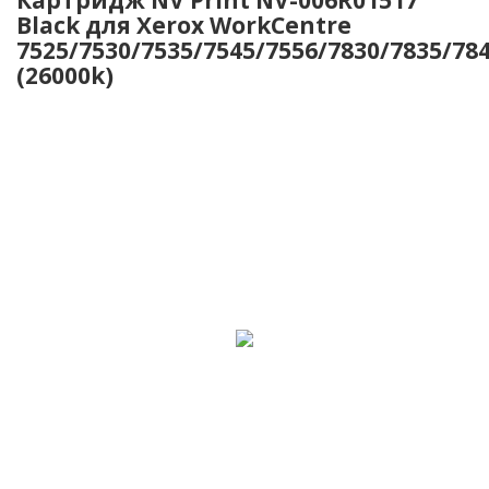
Black для Xerox WorkCentre
7525/7530/7535/7545/7556/7830/7835/78
(26000k)