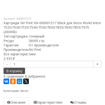
Артикул:
006R01517
Картридж NV Print NV-006R01517 Black для Xerox WorkCentre
7525/7530/7535/7545/7556/7830/7835/7845/7855/7970
(26000k)
Тип картриджа
тонерный
Ресурс
26000 стр.
Гарантия
От производителя
Производитель
NV Print
Все характеристики
2 933
₽
-
+
В корзину
К сравнению
В избранное
Категории:
Xerox
Описание
Характеристики
Отзывы