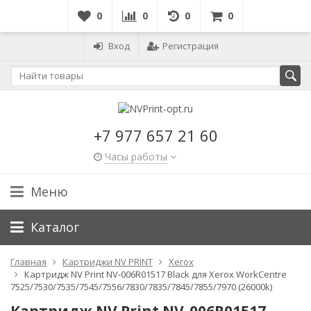
0
0
0
0
Вход
Регистрация
+7 977 657 21 60
Часы работы
Меню
Каталог
Главная
Картриджи NV PRINT
Xerox
Картридж NV Print NV-006R01517 Black для Xerox WorkCentre
7525/7530/7535/7545/7556/7830/7835/7845/7855/7970 (26000k)
Картридж NV Print NV-006R01517