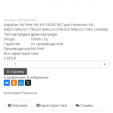
Артикул:
KX-FAD473A7
Барабан NV Print NV-KX-FAD473A7 для Panasonic KX-
MB2110RU/2117RU/2130RU/2137RU/2170RU/2177RU (10000k)
Тип картриджа
драм-картридж
Ресурс
10000 стр.
Гарантия
От производителя
Производитель
NV Print
Все характеристики
3 953
₽
-
+
В корзину
К сравнению
В избранное
Категории:
Panasonic
Описание
Характеристики
Отзывы