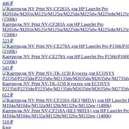
446
₽
Картридж NV Print NV-CF283A для HP LaserJet Pro
M201dw/M201n/M125r/M125ra/M225dn/M225dw/M225rdn/M125
(1500k)
523
₽
Картридж NV Print NV-CE278A для HP LaserJet Pro P1566/P160
(2100k)
541
₽
Картридж NV Print NV-TK-1150 Kyocera для ECOSYS
P2235d/P2235dn/P2235dw/M2135dn/M2635dn/M2635dw/M2735dw
612
₽
Картридж NV Print NV-CF218A (БЕЗ ЧИПА) для HP LaserJet Pr
M104a/M104w/M132a/M132fn/M132fw/M132nw (1400k)
510
₽
Блог