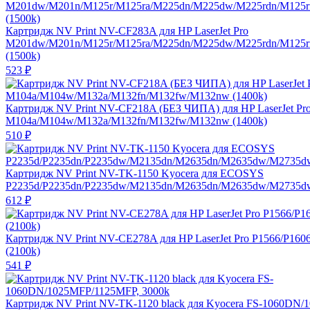
Картридж NV Print NV-CF283A для HP LaserJet Pro
M201dw/M201n/M125r/M125ra/M225dn/M225dw/M225rdn/M125
(1500k)
523
₽
Картридж NV Print NV-CF218A (БЕЗ ЧИПА) для HP LaserJet Pr
M104a/M104w/M132a/M132fn/M132fw/M132nw (1400k)
510
₽
Картридж NV Print NV-TK-1150 Kyocera для ECOSYS
P2235d/P2235dn/P2235dw/M2135dn/M2635dn/M2635dw/M2735dw
612
₽
Картридж NV Print NV-CE278A для HP LaserJet Pro P1566/P160
(2100k)
541
₽
Картридж NV Print NV-TK-1120 black для Kyocera FS-1060DN