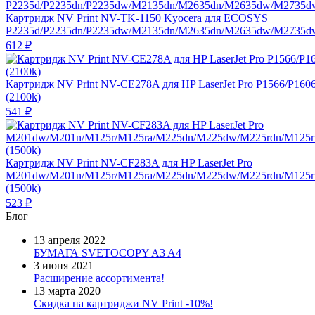
Картридж NV Print NV-TK-1150 Kyocera для ECOSYS
P2235d/P2235dn/P2235dw/M2135dn/M2635dn/M2635dw/M2735dw
612
₽
Картридж NV Print NV-CE278A для HP LaserJet Pro P1566/P160
(2100k)
541
₽
Картридж NV Print NV-CF283A для HP LaserJet Pro
M201dw/M201n/M125r/M125ra/M225dn/M225dw/M225rdn/M125
(1500k)
523
₽
Блог
13 апреля 2022
БУМАГА SVETOCOPY A3 A4
3 июня 2021
Расширение ассортимента!
13 марта 2020
Скидка на картриджи NV Print -10%!