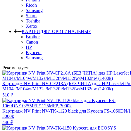
Ricoh
Samsung
Sharp
Toshiba
Xerox
КАРТРИДЖИ ОРИГИНАЛЬНЫЕ
Brother
Canon
HP
Kyocera
Samsung
Рекомендуем
Картридж NV Print NV-CF218A (БЕЗ ЧИПА) для HP LaserJet Pr
M104a/M104w/M132a/M132fn/M132fw/M132nw (1400k)
510
₽
Картридж NV Print NV-TK-1120 black для Kyocera FS-1060DN
3000k
446
₽