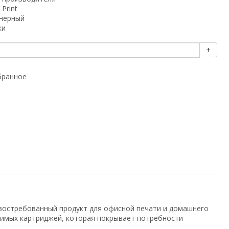
 Print
нерный
ки
+
бранное
востребованный продукт для офисной печати и домашнего
тимых картриджей, которая покрывает потребности