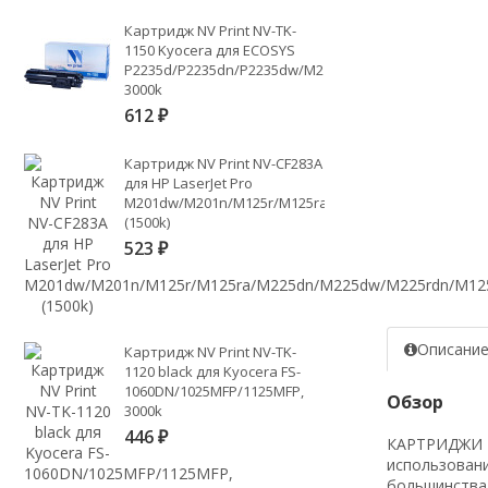
Картридж NV Print NV-TK-
1150 Kyocera для ECOSYS
P2235d/P2235dn/P2235dw/M2135dn/M2635dn/M2635d
3000k
612
₽
Картридж NV Print NV-CF283A
для HP LaserJet Pro
M201dw/M201n/M125r/M125ra/M225dn/M225dw/M225
(1500k)
523
₽
Описани
Картридж NV Print NV-TK-
1120 black для Kyocera FS-
1060DN/1025MFP/1125MFP,
Обзор
3000k
446
₽
КАРТРИДЖИ NV
использовани
большинства