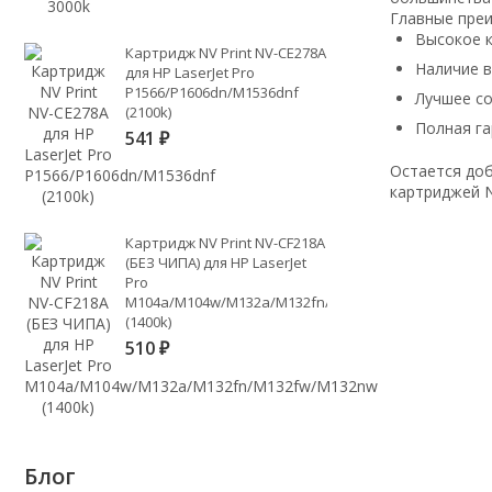
Главные пре
Высокое к
Картридж NV Print NV-CE278A
Наличие 
для HP LaserJet Pro
P1566/P1606dn/M1536dnf
Лучшее с
(2100k)
Полная га
541
₽
Остается доб
картриджей N
Картридж NV Print NV-CF218A
(БЕЗ ЧИПА) для HP LaserJet
Pro
M104a/M104w/M132a/M132fn/M132fw/M132nw
(1400k)
510
₽
Блог