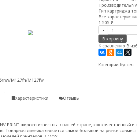
Производитель
NV
Тип картриджа
то
Все характеристи
w/M2735dw,
1 505
₽
-
В корзину
К сравнению
В из
rdn/M125rnw/M127fn/M127fw
Категории:
Kyocera
е
Характеристики
Отзывы
 PRINT широко известны в нашей стране, как качественный и 
я. Товарная линейка является самой большой на рынке совмес
 моделей принтеров и МФУ.