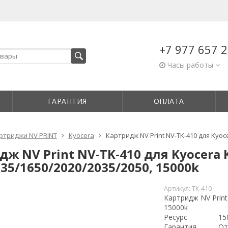
+7 977 657 2
Часы работы
ГАРАНТИЯ
ОПЛАТА
ртриджи NV PRINT
Kyocera
Картридж NV Print NV-TK-410 для Kyoc
дж NV Print NV-TK-410 для Kyocera 
35/1650/2020/2035/2050, 15000k
Артикул:
TK-410
Картридж NV Print
15000k
Ресурс
15
Гарантия
От