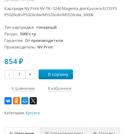
Картридж NV Print NV-TK--5240 Magenta для Kyocera ECOSYS
P5026cdn/P5026cdw/M5526cdn/M5526cdw, 3000k
Тип картриджа
тонерный
Ресурс
3000 стр.
Гарантия
От производителя
Производитель
NV Print
854
₽
-
+
В корзину
К сравнению
В избранное
Категории:
Kyocera
Описание
Характеристики
Отзывы