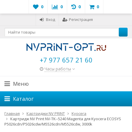
0
0
0
0
Вход
Регистрация
+7 977 657 21 60
Часы работы
Меню
Каталог
Главная
Картриджи NV PRINT
Kyocera
Картридж NV Print NV-TK--5240 Magenta для Kyocera ECOSYS
P5026cdn/P5026cdw/M5526cdn/M5526cdw, 3000k