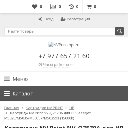
0
0
0
0
Вход
Регистрация
+7 977 657 21 60
Часы работы
Меню
Каталог
Главная
Картриджи NV PRINT
HP
Картридж NV Print NV-Q7570A для HP LaserJet
M5025/M5035/M5035x/M5035xs (15000k)
Картридж NV Print NV-Q7570A для HP