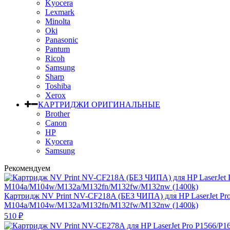
Kyocera
Lexmark
Minolta
Oki
Panasonic
Pantum
Ricoh
Samsung
Sharp
Toshiba
Xerox
КАРТРИДЖИ ОРИГИНАЛЬНЫЕ
Brother
Canon
HP
Kyocera
Samsung
Рекомендуем
Картридж NV Print NV-CF218A (БЕЗ ЧИПА) для HP LaserJet Pr
M104a/M104w/M132a/M132fn/M132fw/M132nw (1400k)
510
₽