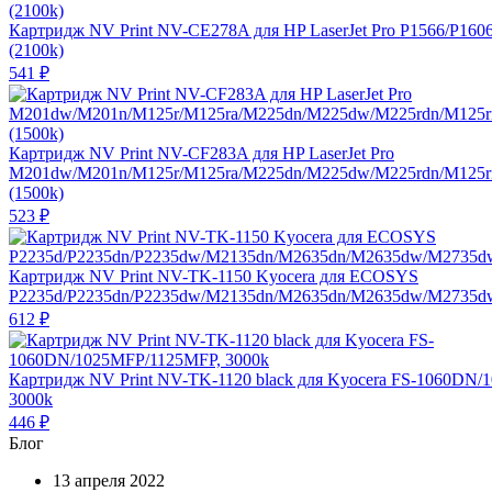
Картридж NV Print NV-CE278A для HP LaserJet Pro P1566/P160
(2100k)
541
₽
Картридж NV Print NV-CF283A для HP LaserJet Pro
M201dw/M201n/M125r/M125ra/M225dn/M225dw/M225rdn/M125
(1500k)
523
₽
Картридж NV Print NV-TK-1150 Kyocera для ECOSYS
P2235d/P2235dn/P2235dw/M2135dn/M2635dn/M2635dw/M2735dw
612
₽
Картридж NV Print NV-TK-1120 black для Kyocera FS-1060DN
3000k
446
₽
Блог
13 апреля 2022