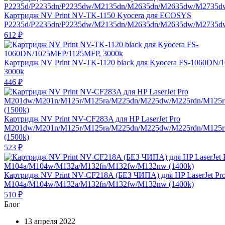
Картридж NV Print NV-TK-1150 Kyocera для ECOSYS
P2235d/P2235dn/P2235dw/M2135dn/M2635dn/M2635dw/M2735dw
612
₽
Картридж NV Print NV-TK-1120 black для Kyocera FS-1060DN
3000k
446
₽
Картридж NV Print NV-CF283A для HP LaserJet Pro
M201dw/M201n/M125r/M125ra/M225dn/M225dw/M225rdn/M125
(1500k)
523
₽
Картридж NV Print NV-CF218A (БЕЗ ЧИПА) для HP LaserJet Pr
M104a/M104w/M132a/M132fn/M132fw/M132nw (1400k)
510
₽
Блог
13 апреля 2022