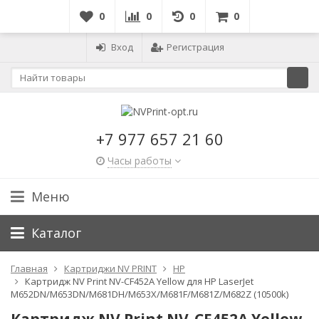
0
0
0
0
Вход
Регистрация
+7 977 657 21 60
Часы работы
Меню
Каталог
Главная
Картриджи NV PRINT
HP
Картридж NV Print NV-CF452A Yellow для HP LaserJet
M652DN/M653DN/M681DH/M653X/M681F/M681Z/M682Z (10500k)
Картридж NV Print NV-CF452A Yellow