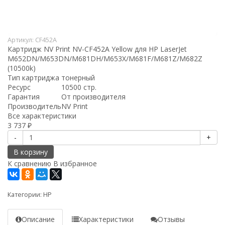
Артикул:
CF452A
Картридж NV Print NV-CF452A Yellow для HP LaserJet
M652DN/M653DN/M681DH/M653X/M681F/M681Z/M682Z
(10500k)
Тип картриджа
тонерный
Ресурс
10500 стр.
Гарантия
От производителя
Производитель
NV Print
Все характеристики
3 737
₽
-
+
В корзину
К сравнению
В избранное
Категории:
HP
Описание
Характеристики
Отзывы