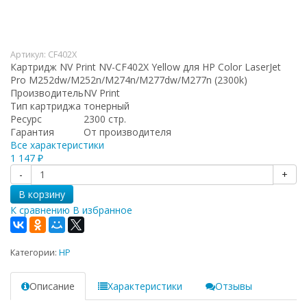
Артикул:
CF402X
Картридж NV Print NV-CF402X Yellow для HP Color LaserJet
Pro M252dw/M252n/M274n/M277dw/M277n (2300k)
Производитель
NV Print
Тип картриджа
тонерный
Ресурс
2300 стр.
Гарантия
От производителя
Все характеристики
1 147
₽
-
+
В корзину
К сравнению
В избранное
Категории:
HP
Описание
Характеристики
Отзывы