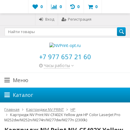
0
0
0
0
Вход
Регистрация
+7 977 657 21 60
Часы работы
Меню
Каталог
Главная
Картриджи NV PRINT
HP
Картридж NV Print NV-CF402X Yellow для HP Color LaserJet Pro
M252dw/M252n/M274n/M277dw/M277n (2300k)
Картридж NV Print NV-CF402X Yellow