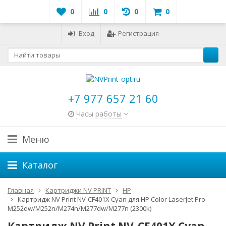
0
0
0
0
Вход
Регистрация
+7 977 657 21 60
Часы работы
Меню
Каталог
Главная
Картриджи NV PRINT
HP
Картридж NV Print NV-CF401X Cyan для HP Color LaserJet Pro
M252dw/M252n/M274n/M277dw/M277n (2300k)
Картридж NV Print NV-CF401X Cyan