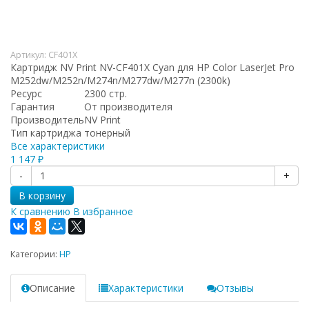
Артикул:
CF401X
Картридж NV Print NV-CF401X Cyan для HP Color LaserJet Pro
M252dw/M252n/M274n/M277dw/M277n (2300k)
Ресурс
2300 стр.
Гарантия
От производителя
Производитель
NV Print
Тип картриджа
тонерный
Все характеристики
1 147
₽
-
+
В корзину
К сравнению
В избранное
Категории:
HP
Описание
Характеристики
Отзывы