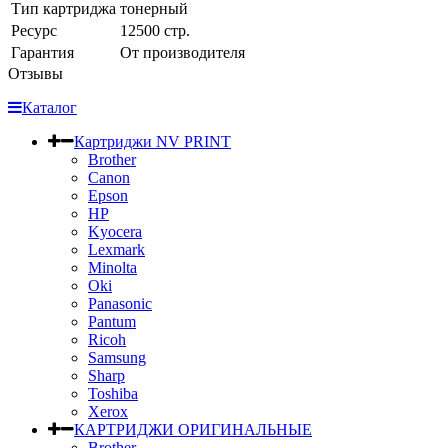
Тип картриджа
тонерный
Ресурс
12500 стр.
Гарантия
От производителя
Отзывы
Каталог
Картриджи NV PRINT
Brother
Canon
Epson
HP
Kyocera
Lexmark
Minolta
Oki
Panasonic
Pantum
Ricoh
Samsung
Sharp
Toshiba
Xerox
КАРТРИДЖИ ОРИГИНАЛЬНЫЕ
Brother