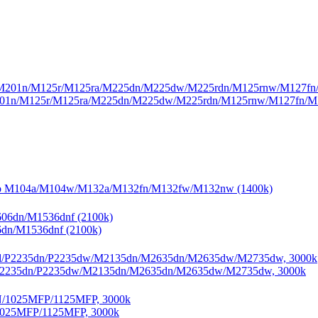
201n/M125r/M125ra/M225dn/M225dw/M225rdn/M125rnw/M127fn/M1
ro M104a/M104w/M132a/M132fn/M132fw/M132nw (1400k)
6dn/M1536dnf (2100k)
P2235dn/P2235dw/M2135dn/M2635dn/M2635dw/M2735dw, 3000k
1025MFP/1125MFP, 3000k