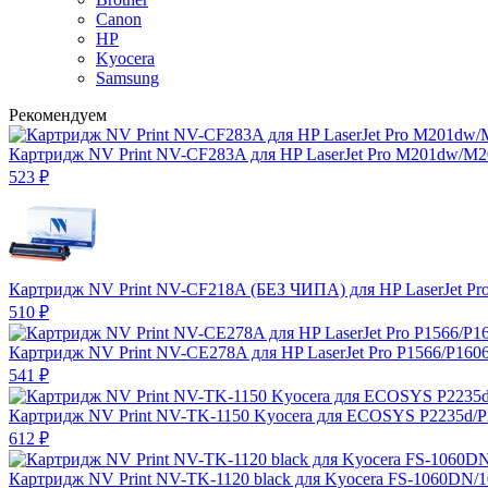
Canon
HP
Kyocera
Samsung
Рекомендуем
Картридж NV Print NV-CF283A для HP LaserJet Pro M201dw/M
523
₽
Картридж NV Print NV-CF218A (БЕЗ ЧИПА) для HP LaserJet P
510
₽
Картридж NV Print NV-CE278A для HP LaserJet Pro P1566/P160
541
₽
Картридж NV Print NV-TK-1150 Kyocera для ECOSYS P2235d/
612
₽
Картридж NV Print NV-TK-1120 black для Kyocera FS-1060DN/