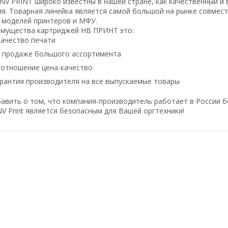
 PRINT широко известны в нашей стране, как качественный и 
я. Товарная линейка является самой большой на рынке совмес
 моделей принтеров и МФУ.
имущества картриджей НВ ПРИНТ это:
ачество печати
в продаже большого ассортимента
оотношение цена-качество
рантия производителя на все выпускаемые товары
авить о том, что компания-производитель работает в России б
V Print является безопасным для Вашей оргтехники!