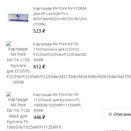
Картридж NV Print NV-CF283A
для HP LaserJet Pro
M201dw/M201n/M125r/M125ra/M225dn/M225dw/M225
(1500k)
523
₽
Картридж NV Print NV-TK-
1150 Kyocera для ECOSYS
P2235d/P2235dn/P2235dw/M2135dn/M2635dn/M2635d
3000k
612
₽
Картридж NV Print NV-TK-
1120 black для Kyocera FS-
1060DN/1025MFP/1125MFP,
3000k
Описани
446
₽