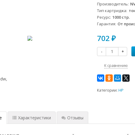
Производитель
NV
Тип картриджа
то
Ресурс
1000 стр.
rdn/M125rnw/M127fn/M127fw
Гарантия
От прои
702
₽
-
+
w/M2735dw,
К сравнению
Категории:
HP
е
Характеристики
Отзывы