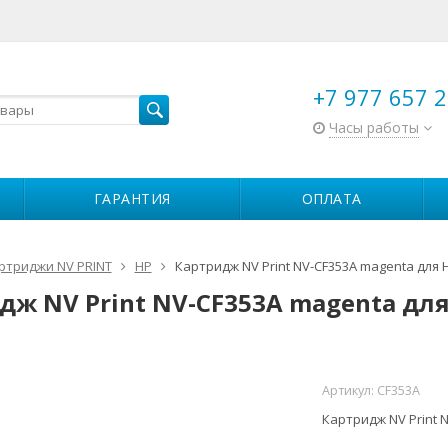
+7 977 657 2
Часы работы
ГАРАНТИЯ
ОПЛАТА
ртриджи NV PRINT
HP
Картридж NV Print NV-CF353A magenta для H
дж NV Print NV-CF353A magenta для
Артикул:
CF353A
Картридж NV Print N