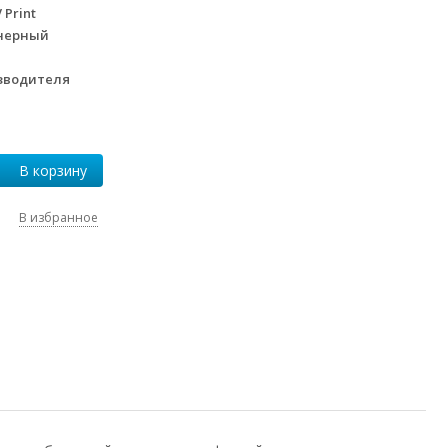
 Print
нерный
зводителя
В корзину
В избранное