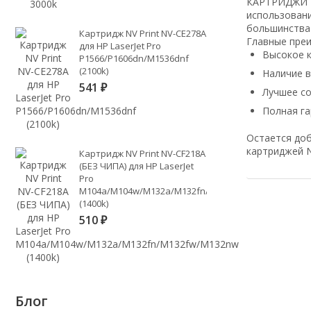
КАРТРИДЖИ NV
использовани
большинства
Картридж NV Print NV-CE278A
Главные пре
для HP LaserJet Pro
Высокое к
P1566/P1606dn/M1536dnf
(2100k)
Наличие 
541
₽
Лучшее с
Полная га
Остается доб
картриджей N
Картридж NV Print NV-CF218A
(БЕЗ ЧИПА) для HP LaserJet
Pro
M104a/M104w/M132a/M132fn/M132fw/M132nw
(1400k)
510
₽
Блог