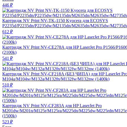
446
₽
Картридж NV Print NV-TK-1150 Kyocera для ECOSYS
P2235d/P2235dn/P2235dw/M2135dn/M2635dn/M2635dw/M2735dw
612
₽
Картридж NV Print NV-CE278A для HP LaserJet Pro P1566/P160
(2100k)
541
₽
Картридж NV Print NV-CF218A (БЕЗ ЧИПА) для HP LaserJet Pr
M104a/M104w/M132a/M132fn/M132fw/M132nw (1400k)
510
₽
Картридж NV Print NV-CF283A для HP LaserJet Pro
M201dw/M201n/M125r/M125ra/M225dn/M225dw/M225rdn/M125
(1500k)
523
₽