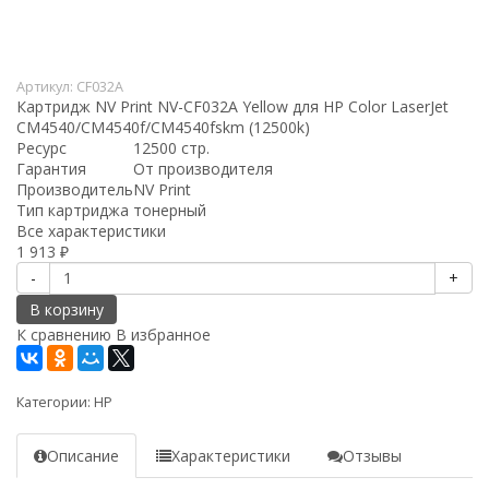
Артикул:
CF032A
Картридж NV Print NV-CF032A Yellow для HP Color LaserJet
CM4540/CM4540f/CM4540fskm (12500k)
Ресурс
12500 стр.
Гарантия
От производителя
Производитель
NV Print
Тип картриджа
тонерный
Все характеристики
1 913
₽
-
+
В корзину
К сравнению
В избранное
Категории:
HP
Описание
Характеристики
Отзывы