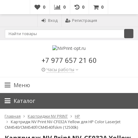
0
0
0
0
Вход
Регистрация
+7 977 657 21 60
Часы работы
Меню
Каталог
Главная
Картриджи NV PRINT
HP
Картридж NV Print NV-CF032A Yellow для HP Color LaserJet
CM4540/CM4540f/CM4540fskm (12500k)
Картридж NV Print NV-CF032A Yellow