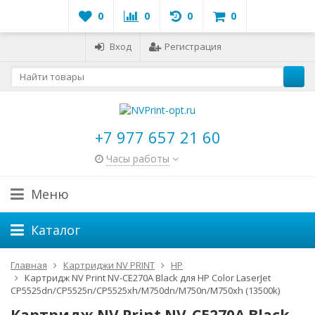
0
0
0
0
Вход
Регистрация
+7 977 657 21 60
Часы работы
Меню
Каталог
Главная
Картриджи NV PRINT
HP
Картридж NV Print NV-CE270A Black для HP Color LaserJet
CP5525dn/CP5525n/CP5525xh/M750dn/M750n/M750xh (13500k)
Картридж NV Print NV-CE270A Black