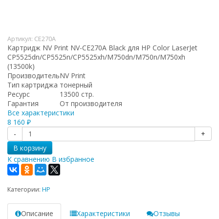
Артикул:
CE270A
Картридж NV Print NV-CE270A Black для HP Color LaserJet
CP5525dn/CP5525n/CP5525xh/M750dn/M750n/M750xh
(13500k)
Производитель
NV Print
Тип картриджа
тонерный
Ресурс
13500 стр.
Гарантия
От производителя
Все характеристики
8 160
₽
-
+
В корзину
К сравнению
В избранное
Категории:
HP
Описание
Характеристики
Отзывы