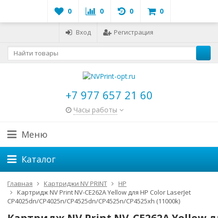
0
0
0
0
Вход
Регистрация
+7 977 657 21 60
Часы работы
Меню
Каталог
Главная
Картриджи NV PRINT
HP
Картридж NV Print NV-CE262A Yellow для HP Color LaserJet
CP4025dn/CP4025n/CP4525dn/CP4525n/CP4525xh (11000k)
Картридж NV Print NV-CE262A Yellow д