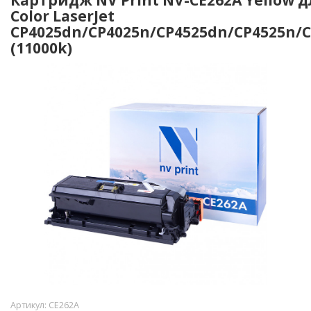
Color LaserJet
CP4025dn/CP4025n/CP4525dn/CP4525n/
(11000k)
Артикул:
CE262A