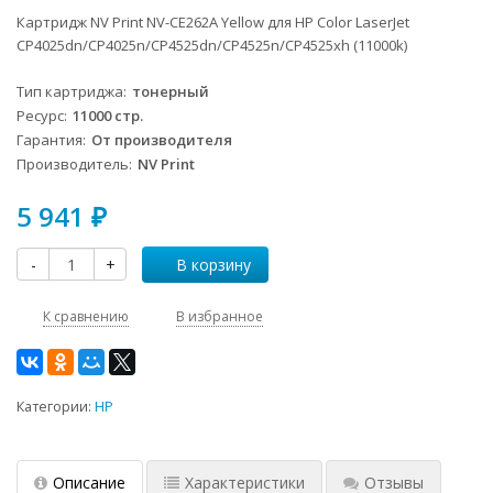
Картридж NV Print NV-CE262A Yellow для HP Color LaserJet
CP4025dn/CP4025n/CP4525dn/CP4525n/CP4525xh (11000k)
Тип картриджа
тонерный
Ресурс
11000 стр.
Гарантия
От производителя
Производитель
NV Print
5 941
₽
-
+
В корзину
К сравнению
В избранное
Категории:
HP
Описание
Характеристики
Отзывы