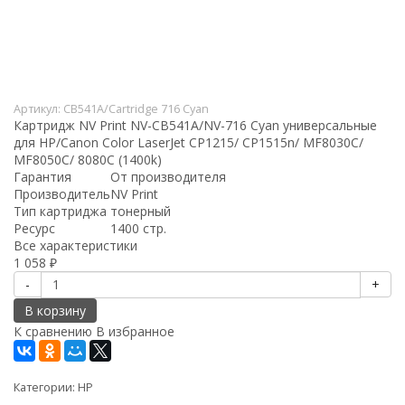
Артикул:
CB541A/Cartridge 716 Cyan
Картридж NV Print NV-CB541A/NV-716 Cyan универсальные
для HP/Canon Color LaserJet CP1215/ CP1515n/ MF8030C/
MF8050C/ 8080C (1400k)
Гарантия
От производителя
Производитель
NV Print
Тип картриджа
тонерный
Ресурс
1400 стр.
Все характеристики
1 058
₽
-
+
В корзину
К сравнению
В избранное
Категории:
HP