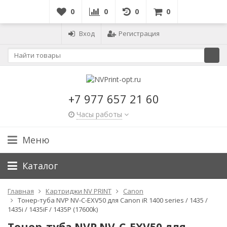
0
0
0
0
Вход
Регистрация
+7 977 657 21 60
Часы работы
Меню
Каталог
Главная
Картриджи NV PRINT
Canon
Тонер-туба NVР NV-C-EXV50 для Canon iR 1400 series / 1435 /
1435i / 1435iF / 1435P (17600k)
Тонер-туба NVР NV-C-EXV50 для