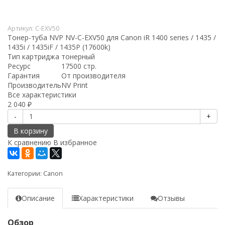
Артикул:
C-EXV50
Тонер-туба NVР NV-C-EXV50 для Canon iR 1400 series / 1435 /
1435i / 1435iF / 1435P (17600k)
Тип картриджа
тонерный
Ресурс
17500 стр.
Гарантия
От производителя
Производитель
NV Print
Все характеристики
2 040
₽
-
+
В корзину
К сравнению
В избранное
Категории:
Canon
Описание
Характеристики
Отзывы
Обзор