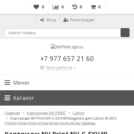
0
0
0
0
Вход
Регистрация
+7 977 657 21 60
Часы работы
Меню
Каталог
Главная
Картриджи NV PRINT
Canon
Картридж NV Print NV-C-EXV49 Magenta для Canon iR ADV
C3320/3320i/3325i/3330i/3530i/3525i/3520i (36000k)
Картридж NV Print NV-C-EXV49