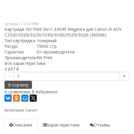
Артикул:
C-EXV49M
Картридж NV Print NV-C-EXV49 Magenta для Canon iR ADV
C3320/3320i/3325i/3330i/3530i/3525i/3520i (36000k)
Тип картриджа
тонерный
Ресурс
19000 стр.
Гарантия
От производителя
Производитель
NV Print
Все характеристики
3 697
₽
-
+
В корзину
К сравнению
В избранное
Категории:
Canon
Описание
Характеристики
Отзывы