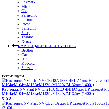
Lexmark
Minolta
Oki
Panasonic
Pantum
Ricoh
Samsung
Sharp
Toshiba
Xerox
КАРТРИДЖИ ОРИГИНАЛЬНЫЕ
Brother
Canon
HP
Kyocera
Samsung
Рекомендуем
Картридж NV Print NV-CF218A (БЕЗ ЧИПА) для HP LaserJet Pr
M104a/M104w/M132a/M132fn/M132fw/M132nw (1400k)
510
₽