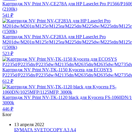
Картридж NV Print NV-CE278A для HP LaserJet Pro P1566/P160
(2100k)
541
₽
Картридж NV Print NV-CF283A для HP LaserJet Pro
M201dw/M201n/M125r/M125ra/M225dn/M225dw/M225rdn/M125
(1500k)
523
₽
Картридж NV Print NV-TK-1150 Kyocera для ECOSYS
P2235d/P2235dn/P2235dw/M2135dn/M2635dn/M2635dw/M2735dw
612
₽
Картридж NV Print NV-TK-1120 black для Kyocera FS-1060DN
3000k
446
₽
Блог
13 апреля 2022
БУМАГА SVETOCOPY A3 A4