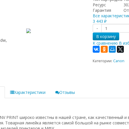
Ресурс
30
Гарантия
От
Все характеристи
w/M2735dw,
3 443
₽
-
В корзину
К сравнению
В из
Категории:
Canon
е
Характеристики
Отзывы
 PRINT широко известны в нашей стране, как качественный и 
я. Товарная линейка является самой большой на рынке совмес
 моделей принтеров и МФУ.