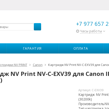
+7 977 657 2
Часы работы
ГАРАНТИЯ
ОПЛАТА
ртриджи NV PRINT
Canon
Картридж NV Print NV-C-EXV39 для Canon
ж NV Print NV-C-EXV39 для Canon I
)
Артикул:
C-EXV39
Картридж NV Print
(30200k)
Производитель
NV
Тип картриджа
то