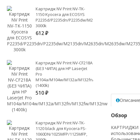
Картридж NV Print NV-TK-
1150 Kyocera для ECOSYS
P2235d/P2235dn/P2235dw/M2135dn/M2635dn/M2635d
3000k
612
₽
Картридж NV Print NV-CF218A
(БЕЗ ЧИПА) для HP LaserJet
Pro
M104a/M104w/M132a/M132fn/M132fw/M132nw
(1400k)
510
₽
Описани
Обзор
Картридж NV Print NV-TK-
КАРТРИДЖИ NV
1120 black для Kyocera FS-
использовани
1060DN/1025MFP/1125MFP,
большинства
3000k