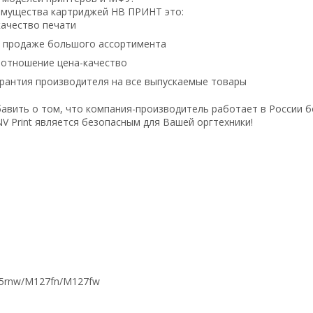
имущества картриджей НВ ПРИНТ это:
ачество печати
в продаже большого ассортимента
оотношение цена-качество
рантия производителя на все выпускаемые товары
авить о том, что компания-производитель работает в России б
V Print является безопасным для Вашей оргтехники!
rdn/M125rnw/M127fn/M127fw