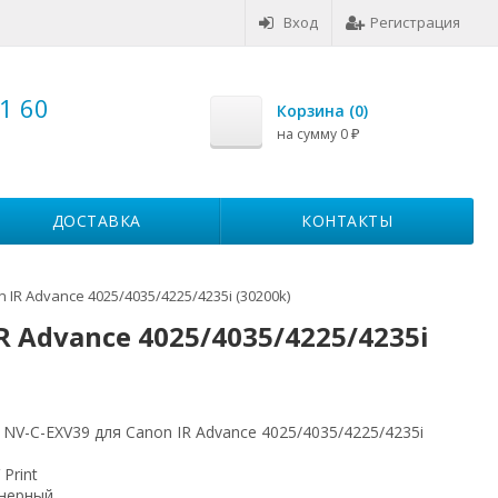
Вход
Регистрация
1 60
Корзина (
0
)
на сумму
0
₽
ДОСТАВКА
КОНТАКТЫ
 IR Advance 4025/4035/4225/4235i (30200k)
R Advance 4025/4035/4225/4235i
 NV-C-EXV39 для Canon IR Advance 4025/4035/4225/4235i
 Print
нерный