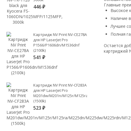
Главные пре
446
₽
Высокое к
Наличие 
Лучшее с
Полная га
Картридж NV Print NV-CE278A
для HP LaserJet Pro
P1566/P1606dn/M1536dnf
Остается доб
(2100k)
картриджей N
541
₽
Картридж NV Print NV-CF283A
для HP LaserJet Pro
M201dw/M201n/M125r/M125ra/M225dn/M225dw/M225
(1500k)
523
₽