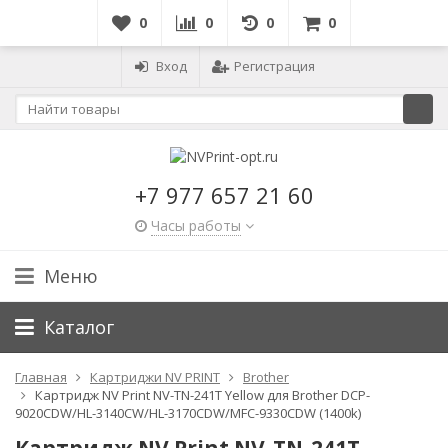
0
0
0
0
Вход
Регистрация
+7 977 657 21 60
Часы работы
Меню
Каталог
Главная
Картриджи NV PRINT
Brother
Картридж NV Print NV-TN-241T Yellow для Brother DCP-
9020CDW/HL-3140CW/HL-3170CDW/MFC-9330CDW (1400k)
Картридж NV Print NV-TN-241T