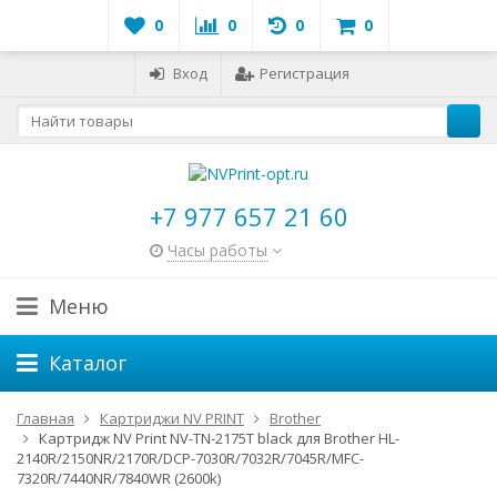
0
0
0
0
Вход
Регистрация
+7 977 657 21 60
Часы работы
Меню
Каталог
Главная
Картриджи NV PRINT
Brother
Картридж NV Print NV-TN-2175T black для Brother HL-
2140R/2150NR/2170R/DCP-7030R/7032R/7045R/MFC-
7320R/7440NR/7840WR (2600k)