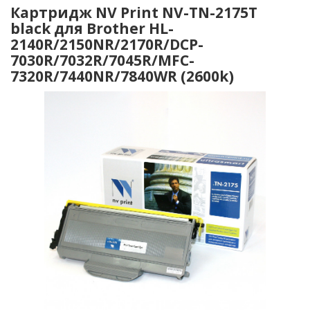
Картридж NV Print NV-TN-2175T
black для Brother HL-
2140R/2150NR/2170R/DCP-
7030R/7032R/7045R/MFC-
7320R/7440NR/7840WR (2600k)