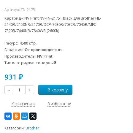
Артикул:
TN-2175
Картридж NV Print NV-TN-2175T black для Brother HL-
2140R/2150NR/2170R/DCP-7030R/7032R/7045R/MFC-
7320R/7440NR/7840WR (2600k)
Ресурс
4500 стр.
Гарантия
От производителя
Производитель
NV Print
Тип картриджа
тонерный
931
₽
-
+
В корзину
К сравнению
В избранное
Категории:
Brother